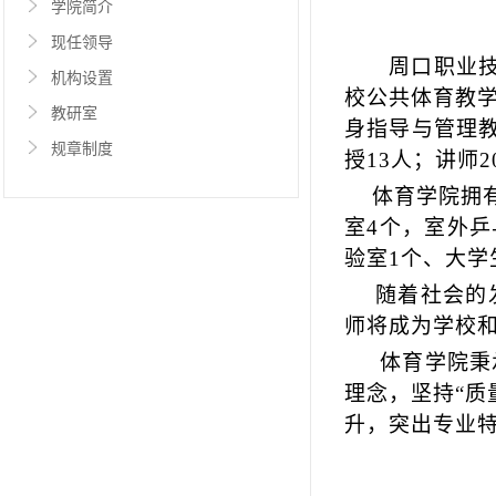
学院简介
现任领导
周口职业
机构设置
校公共体育教
教研室
身指导与管理
规章制度
授1
3
人；讲师
2
体育学院拥
室
4
个，室外乒
验室
1
个、大学
随着社会的
师将成为学校
体育学院秉
理念，坚持“质
升，突出专业