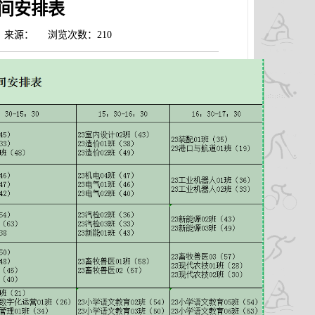
时间安排表
学院 来源： 浏览次数：
210